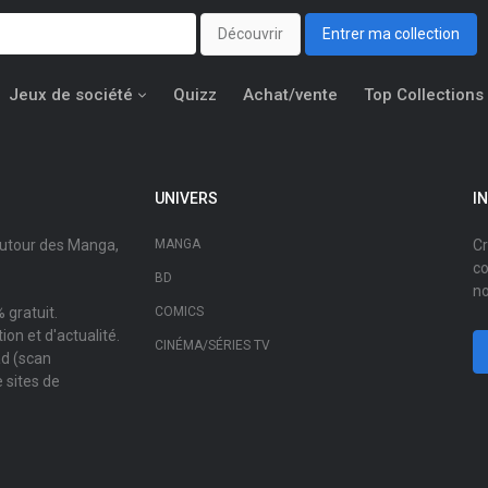
Découvrir
Entrer ma collection
Jeux de société
Quizz
Achat/vente
Top Collections
UNIVERS
I
autour des Manga,
MANGA
Cr
co
BD
no
 gratuit.
COMICS
on et d'actualité.
CINÉMA/SÉRIES TV
ad (scan
 sites de