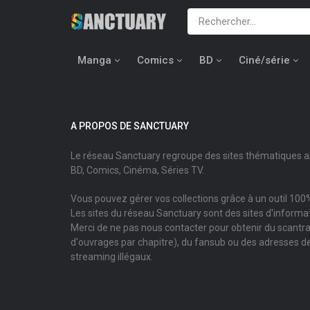
Manga
Comics
BD
Ciné/série
A PROPOS DE SANCTUARY
Le réseau Sanctuary regroupe des sites thématiques 
BD, Comics, Cinéma, Séries TV.
Vous pouvez gérer vos collections grâce à un outil 100%
Les sites du réseau Sanctuary sont des sites d'informati
Merci de ne pas nous contacter pour obtenir du scantr
d'ouvrages par chapitre), du fansub ou des adresses de
streaming illégaux.