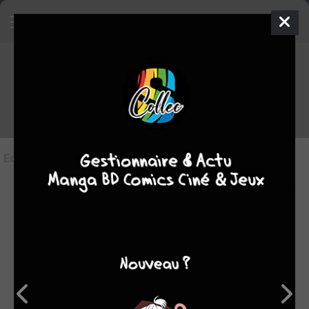
Les éditions de
What did you eat
yesterday ?
Editions
(3)
LES ÉDITIONS VF