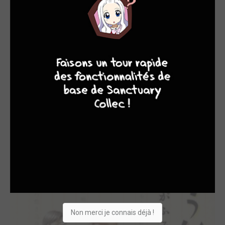
8
8
10
4
6 / 22 - EN COURS
What did you eat yesterday ? simple
soleil manga
LES ÉDITIONS VO
Non merci je connais déjà !