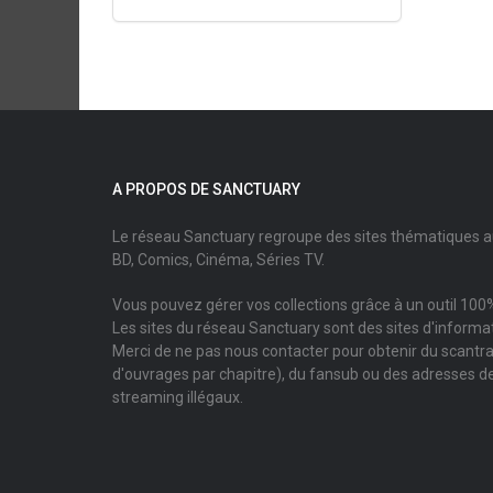
A PROPOS DE SANCTUARY
Le réseau Sanctuary regroupe des sites thématiques 
BD, Comics, Cinéma, Séries TV.
Vous pouvez gérer vos collections grâce à un outil 100%
Les sites du réseau Sanctuary sont des sites d'informati
Merci de ne pas nous contacter pour obtenir du scantr
d'ouvrages par chapitre), du fansub ou des adresses de
streaming illégaux.