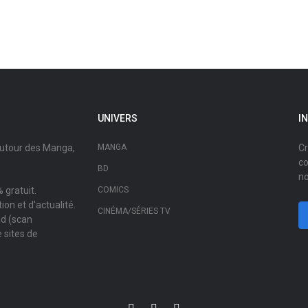
UNIVERS
I
autour des Manga,
MANGA
Cr
co
BD
no
 gratuit.
COMICS
on et d'actualité.
CINÉMA/SÉRIES TV
ad (scan
 sites de