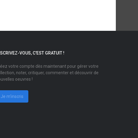
NSCRIVEZ-VOUS, C'EST GRATUIT !
éez votre compte dès maintenant pour gérer votre
llection, noter, critiquer, commenter et découvrir de
uvelles oeuvres !
Je m'inscris