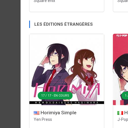
Square enix
Squar
LES ÉDITIONS ÉTRANGÈRES
17 / 17 - EN COURS
1 
Horimiya Simple
Ho
Yen Press
J-Po