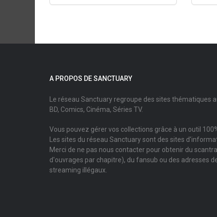
A PROPOS DE SANCTUARY
Le réseau Sanctuary regroupe des sites thématiques 
BD, Comics, Cinéma, Séries TV.
Vous pouvez gérer vos collections grâce à un outil 100%
Les sites du réseau Sanctuary sont des sites d'informati
Merci de ne pas nous contacter pour obtenir du scantr
d'ouvrages par chapitre), du fansub ou des adresses de
streaming illégaux.