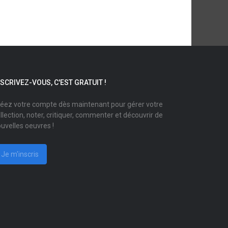
NSCRIVEZ-VOUS, C'EST GRATUIT !
éez votre compte dès maintenant pour gérer votre
llection, noter, critiquer, commenter et découvrir de
uvelles oeuvres !
Je m'inscris