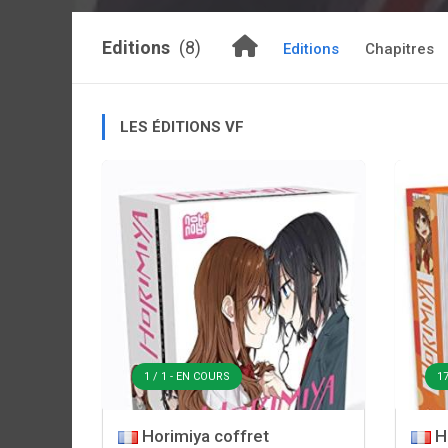
Editions
(8)
Editions
Chapitres
LES ÉDITIONS VF
1 / 1 - EN COURS
17
Horimiya coffret
Ho