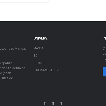
UNIVERS
I
autour des Manga,
MANGA
Cr
co
BD
no
 gratuit.
COMICS
on et d'actualité.
CINÉMA/SÉRIES TV
ad (scan
 sites de