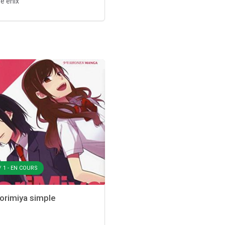
e enix
/ 1 - EN COURS
rimiya simple
p