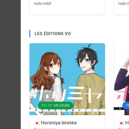
nobi nobi!
nobi n
LES ÉDITIONS VO
17 / 17 - EN COURS
T
Horimiya limitée
Ho