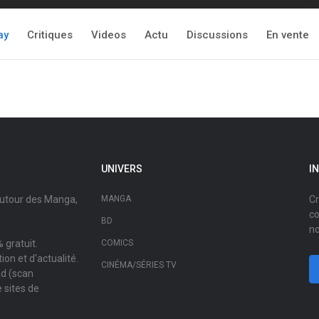
ay
Critiques
Videos
Actu
Discussions
En vente
UNIVERS
I
autour des Manga,
MANGA
Cr
co
BD
no
 gratuit.
COMICS
on et d'actualité.
CINÉMA/SÉRIES TV
ad (scan
 sites de