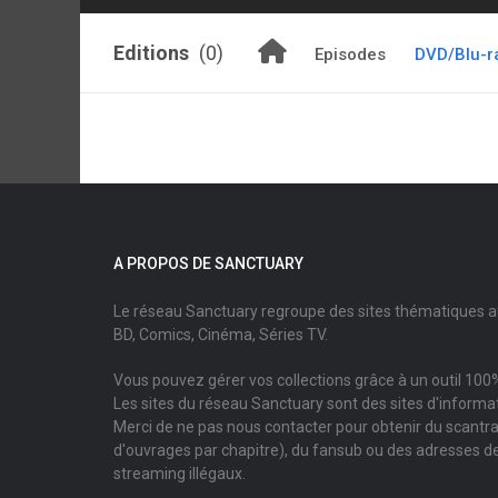
Editions
(0)
Episodes
DVD/Blu-r
A PROPOS DE SANCTUARY
Le réseau Sanctuary regroupe des sites thématiques 
BD, Comics, Cinéma, Séries TV.
Vous pouvez gérer vos collections grâce à un outil 100%
Les sites du réseau Sanctuary sont des sites d'informati
Merci de ne pas nous contacter pour obtenir du scantr
d'ouvrages par chapitre), du fansub ou des adresses de
streaming illégaux.