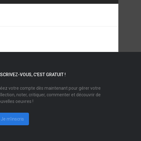
NSCRIVEZ-VOUS, C'EST GRATUIT !
éez votre compte dès maintenant pour gérer votre
llection, noter, critiquer, commenter et découvrir de
uvelles oeuvres !
Je m'inscris