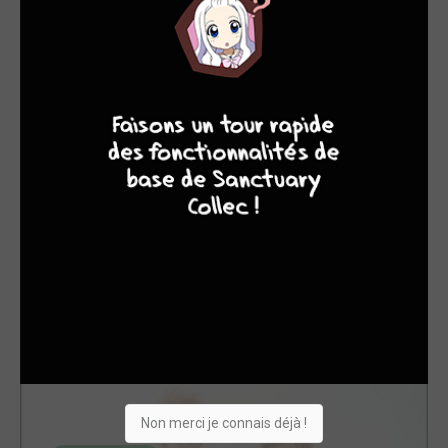
4
7
8
7
4 / 16 - EN COURS
C'était Nous Edition 2025
soleil manga
Non merci je connais déjà !