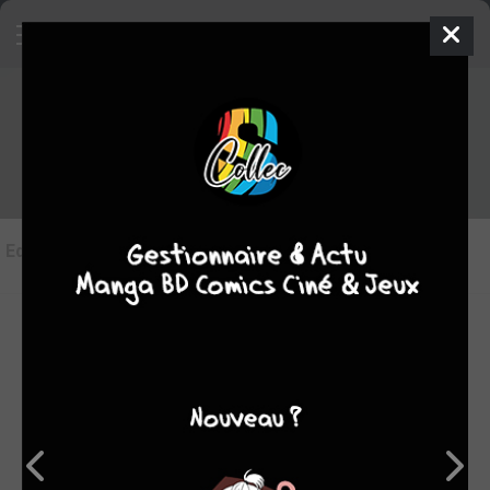
Les éditions de
C'était Nous
Editions
(5)
LES ÉDITIONS VF