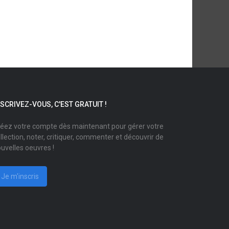
NSCRIVEZ-VOUS, C'EST GRATUIT !
éez votre compte dès maintenant pour gérer votre
llection, noter, critiquer, commenter et découvrir de
uvelles oeuvres !
Je m'inscris