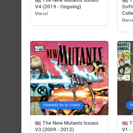
The New Mutants Issues
T
V4 (2019 - Ongoing)
Soft
Coll
Marvel
Marve
TERMINÉE EN 50 TOMES
T
The New Mutants Issues
T
V3 (2009 - 2012)
V1 -