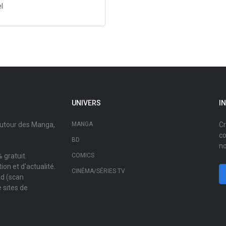
l
UNIVERS
I
autour des Manga,
MANGA
Cr
co
BD
no
 gratuit.
COMICS
on et d'actualité.
CINÉMA/SÉRIES TV
ad (scan
 sites de