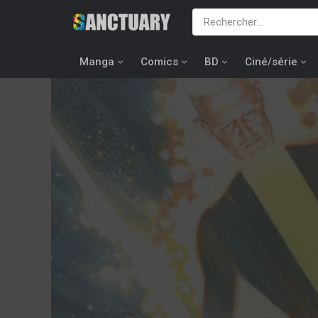
Manga
Comics
BD
Ciné/série