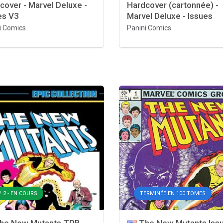
cover - Marvel Deluxe -
Hardcover (cartonnée) -
es V3
Marvel Deluxe - Issues
i Comics
Panini Comics
/ 2 - EN COURS
TERMINÉE EN 100 TOMES