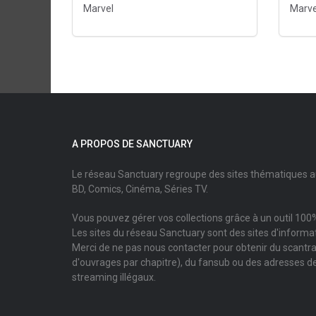
Marvel
Marve
A PROPOS DE SANCTUARY
Le réseau Sanctuary regroupe des sites thématiques 
BD, Comics, Cinéma, Séries TV.
Vous pouvez gérer vos collections grâce à un outil 100%
Les sites du réseau Sanctuary sont des sites d'informati
Merci de ne pas nous contacter pour obtenir du scantr
d'ouvrages par chapitre), du fansub ou des adresses de
streaming illégaux.