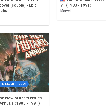
he New Mutants TPB
The New Mutants Iss
cover (souple) - Epic
V1 (1983 - 1991)
ection
Marvel
l
ERMINÉE EN 7 TOMES
he New Mutants Issues
 Annuals (1983 - 1991)