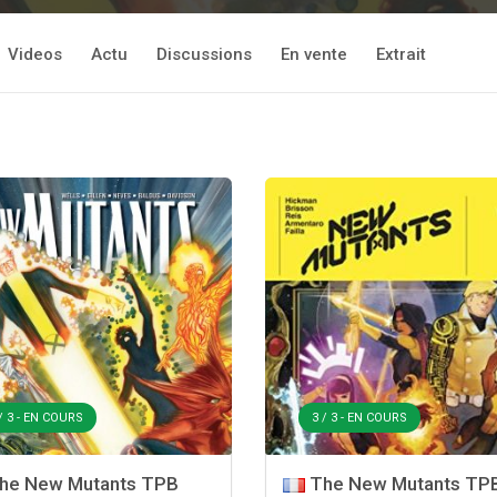
Videos
Actu
Discussions
En vente
Extrait
/ 3 - EN COURS
3 / 3 - EN COURS
he New Mutants TPB
The New Mutants TP