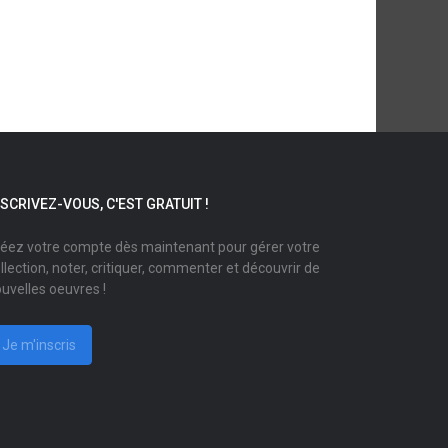
NSCRIVEZ-VOUS, C'EST GRATUIT !
éez votre compte dès maintenant pour gérer votre
llection, noter, critiquer, commenter et découvrir de
uvelles oeuvres !
Je m'inscris