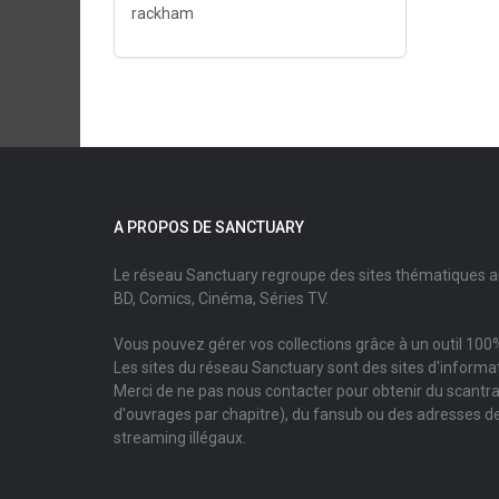
rackham
A PROPOS DE SANCTUARY
Le réseau Sanctuary regroupe des sites thématiques 
BD, Comics, Cinéma, Séries TV.
Vous pouvez gérer vos collections grâce à un outil 100%
Les sites du réseau Sanctuary sont des sites d'informati
Merci de ne pas nous contacter pour obtenir du scantr
d'ouvrages par chapitre), du fansub ou des adresses de
streaming illégaux.