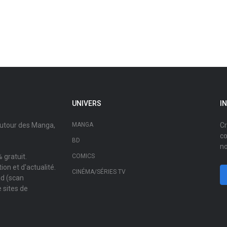
UNIVERS
I
autour des Manga,
MANGA
Cr
co
BD
no
 gratuit.
COMICS
on et d'actualité.
CINÉMA/SÉRIES TV
ad (scan
 sites de