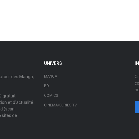
UNIVERS
I
autour des Manga,
MANGA
Cr
co
BD
no
 gratuit.
COMICS
on et d'actualité.
CINÉMA/SÉRIES TV
ad (scan
 sites de