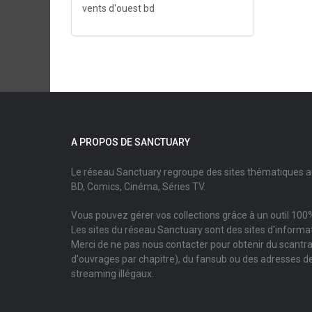
vents d'ouest bd
A PROPOS DE SANCTUARY
Le réseau Sanctuary regroupe des sites thématiques 
BD, Comics, Cinéma, Séries TV.
Vous pouvez gérer vos collections grâce à un outil 100%
Les sites du réseau Sanctuary sont des sites d'informati
Merci de ne pas nous contacter pour obtenir du scantr
d'ouvrages par chapitre), du fansub ou des adresses de
streaming illégaux.