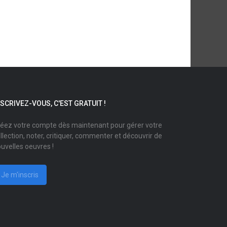
NSCRIVEZ-VOUS, C'EST GRATUIT !
éez votre compte dès maintenant pour gérer votre
llection, noter, critiquer, commenter et découvrir de
uvelles oeuvres !
Je m'inscris