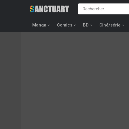
Manga
Comics
BD
Ciné/série