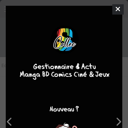
Les éditions de
Les Munroe
Editions
(3)
LES ÉDITIONS VF