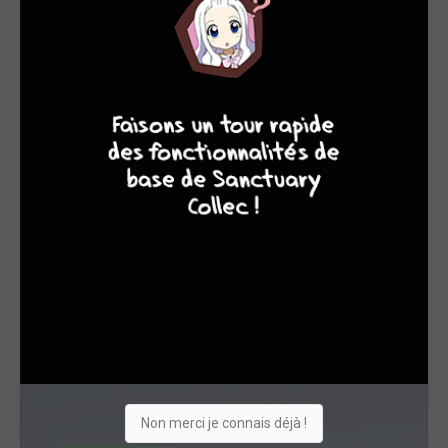
9
7
6
6
4 / 4 - EN COURS
Les Munroe simple
glénat bd
Non merci je connais déjà !