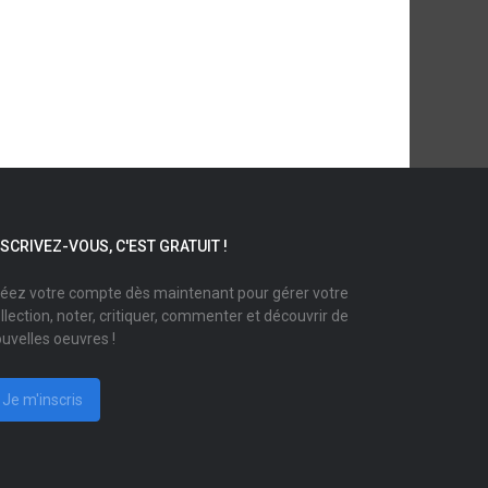
NSCRIVEZ-VOUS, C'EST GRATUIT !
éez votre compte dès maintenant pour gérer votre
llection, noter, critiquer, commenter et découvrir de
uvelles oeuvres !
Je m'inscris