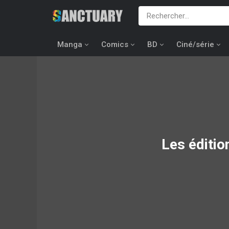
Manga
Comics
BD
Ciné/série
Les éditi