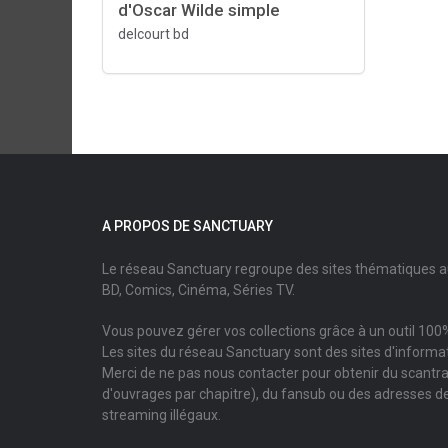
d'Oscar Wilde simple
delcourt bd
A PROPOS DE SANCTUARY
Le réseau Sanctuary regroupe des sites thématiques 
BD, Comics, Cinéma, Séries TV.
Vous pouvez gérer vos collections grâce à un outil 100%
Les sites du réseau Sanctuary sont des sites d'informati
Merci de ne pas nous contacter pour obtenir du scantr
d'ouvrages par chapitre), du fansub ou des adresses de
streaming illégaux.