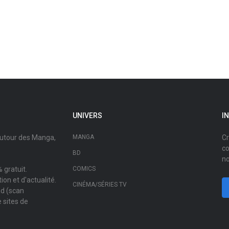
UNIVERS
I
autour des Manga,
MANGA
Cr
co
BD
no
 gratuit.
COMICS
on et d'actualité.
CINÉMA/SÉRIES TV
ad (scan
 sites de