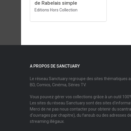
de Rabelais simple
Editions Hors Collection
A PROPOS DE SANCTUARY
Le réseau Sanctuary regroupe des sites thématiques 
BD, Comics, Cinéma, Séries TV.
Vous pouvez gérer vos collections grâce à un outil 100%
Les sites du réseau Sanctuary sont des sites d'informati
Merci de ne pas nous contacter pour obtenir du scantr
d'ouvrages par chapitre), du fansub ou des adresses de
streaming illégaux.