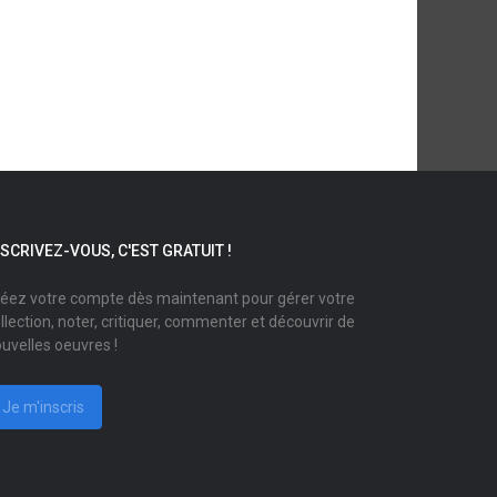
NSCRIVEZ-VOUS, C'EST GRATUIT !
éez votre compte dès maintenant pour gérer votre
llection, noter, critiquer, commenter et découvrir de
uvelles oeuvres !
Je m'inscris