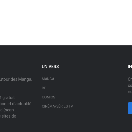
UNIVERS
I
autour des Manga,
MANGA
Cr
co
BD
no
 gratuit.
COMICS
on et d'actualité.
CINÉMA/SÉRIES TV
ad (scan
 sites de