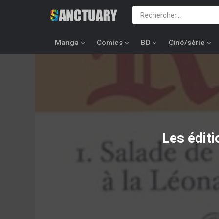
Manga
Comics
BD
Ciné/série
Les édit