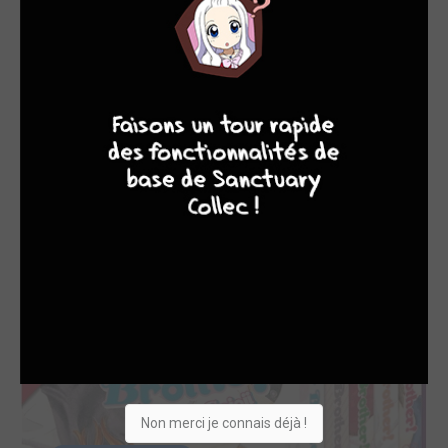
9
8
9
8
TERMINÉE EN 5 TOMES
Dear Brother ! Simple
kazé manga
Non merci je connais déjà !