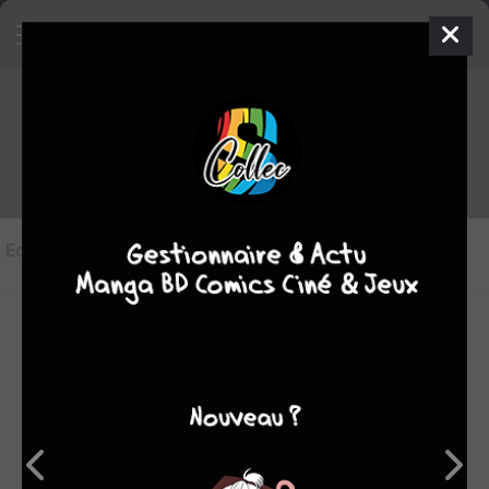
Les éditions de
Dear Brother !
Editions
(3)
LES ÉDITIONS VF