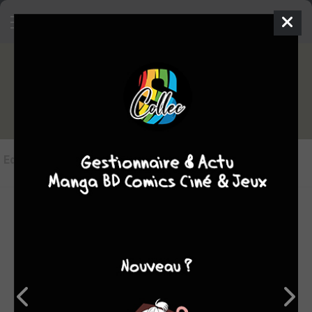
Les éditions de
My Hero Academia
Editions
(23)
LES ÉDITIONS VF