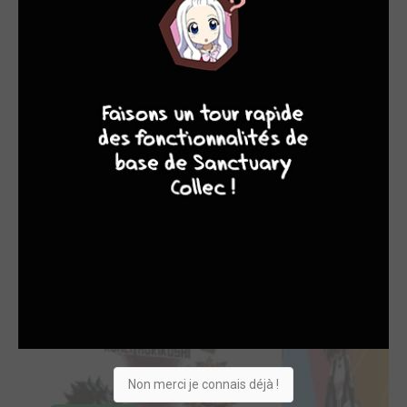
4
7
8
7
27 / 42 - EN COURS
My Hero Academia Grand format kiosque
Hachette
Non merci je connais déjà !