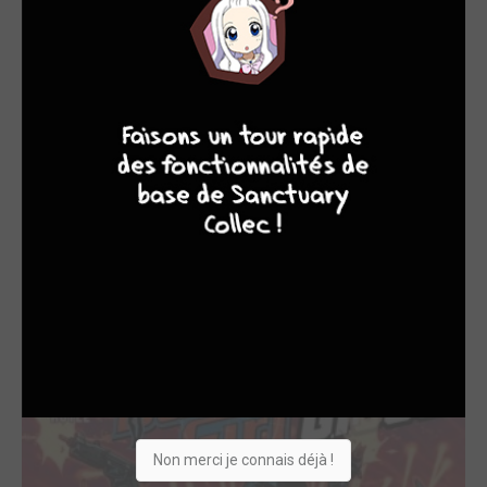
8
7
9
8
TERMINÉE EN 1 TOMES
Danger Girl / G.I. Joe TPB Hardcover
(cartonnée)
Graph Zeppelin
LES ÉDITIONS VO
Non merci je connais déjà !