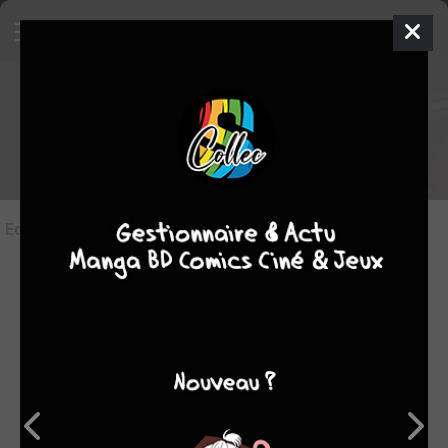
Les éditions de
Danger Girl / G.I.
Joe
Editions
(3)
LES ÉDITIONS VF