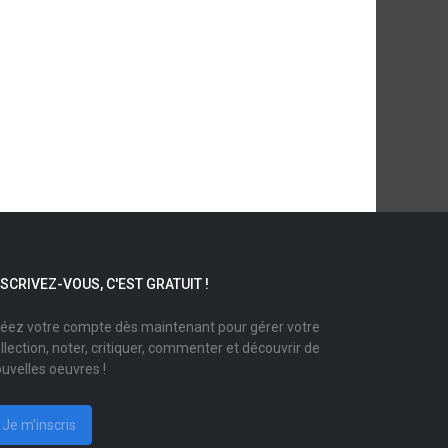
NSCRIVEZ-VOUS, C'EST GRATUIT !
éez votre compte dès maintenant pour gérer votre
llection, noter, critiquer, commenter et découvrir de
uvelles oeuvres !
Je m'inscris