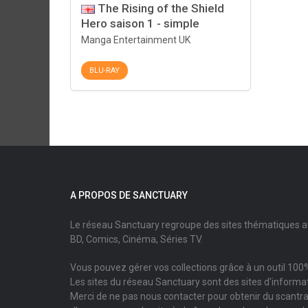
The Rising of the Shield
Hero saison 1 - simple
Manga Entertainment UK
BLU-RAY
A PROPOS DE SANCTUARY
Le réseau Sanctuary regroupe des sites thématiques 
BD, Comics, Cinéma, Séries TV.
Vous pouvez gérer vos collections grâce à un outil 100%
Les sites du réseau Sanctuary sont des sites d'informati
Merci de ne pas nous contacter pour obtenir du scantr