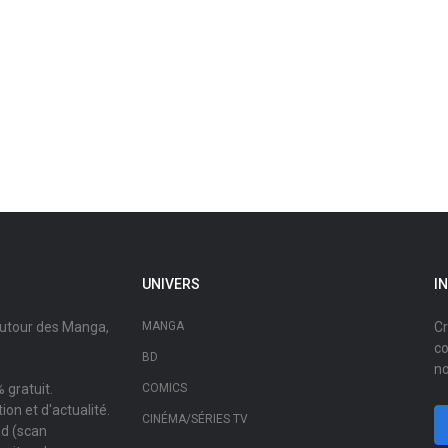
UNIVERS
I
autour des Manga,
MANGA
Cr
co
BD
no
 gratuit.
COMICS
on et d'actualité.
CINÉMA/SÉRIES TV
ad (scan