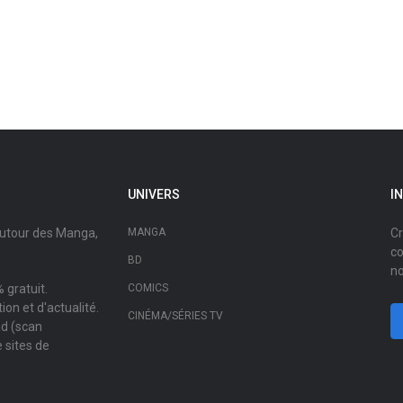
UNIVERS
I
autour des Manga,
MANGA
Cr
co
BD
no
 gratuit.
COMICS
on et d'actualité.
CINÉMA/SÉRIES TV
ad (scan
 sites de