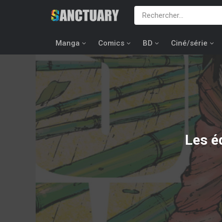
Manga
Comics
BD
Ciné/série
Les é