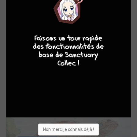
9
8
7
6
TERMINÉE EN 4 TOMES
Ascender TPB Hardcover (cartonnée)
Urban Comics
Non merci je connais déjà !