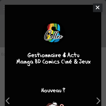
Les éditions de
Ascender
Editions
(3)
LES ÉDITIONS VF