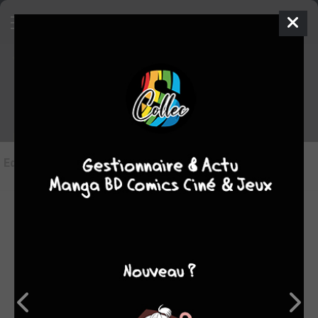
Les éditions de
Beauty and the
Beast of Paradise Lost
Editions
(3)
LES ÉDITIONS VF