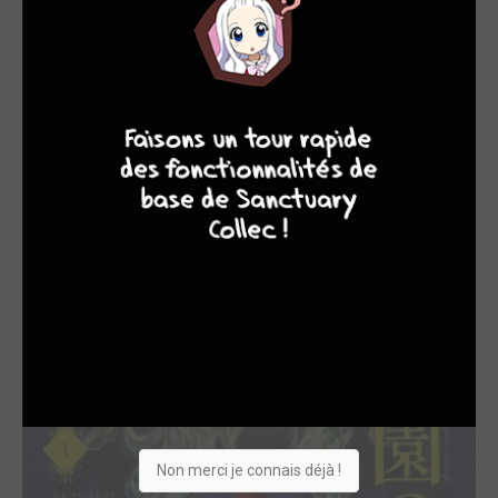
9
8
9
8
TERMINÉE EN 5 TOMES
Beauty and the Beast of Paradise Lost simple
pika
LES ÉDITIONS VO
Non merci je connais déjà !