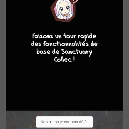
9
8
9
8
TERMINÉE EN 2 TOMES
Hellfire Gala TPB softcover (souple)
Panini Comics
Non merci je connais déjà !