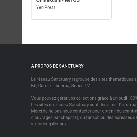
Onikakushi-hen US
Yen Press
A PROPOS DE SANCTUARY
Le réseau Sanctuary regroupe des sites thématiques 
BD, Comics, Cinéma, Séries TV.
Vous pouvez gérer vos collections grâce à un outil 100%
Les sites du réseau Sanctuary sont des sites d'informati
Merci de ne pas nous contacter pour obtenir du scantr
d'ouvrages par chapitre), du fansub ou des adresses de
streaming illégaux.