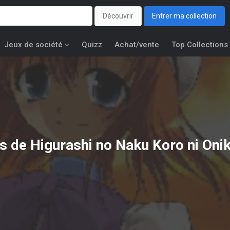
Découvrir
Entrer ma collection
Jeux de société
Quizz
Achat/vente
Top Collections
ns de
Higurashi no Naku Koro ni Oni