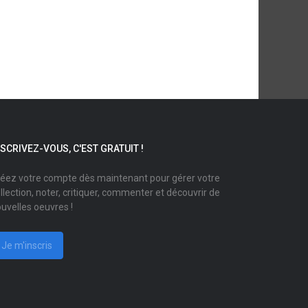
NSCRIVEZ-VOUS, C'EST GRATUIT !
éez votre compte dès maintenant pour gérer votre
llection, noter, critiquer, commenter et découvrir de
uvelles oeuvres !
Je m'inscris