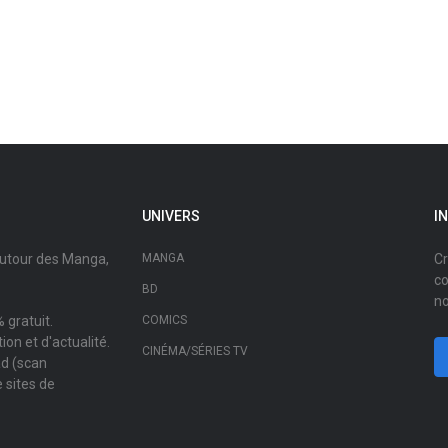
UNIVERS
I
autour des Manga,
MANGA
Cr
co
BD
no
 gratuit.
COMICS
on et d'actualité.
CINÉMA/SÉRIES TV
ad (scan
 sites de