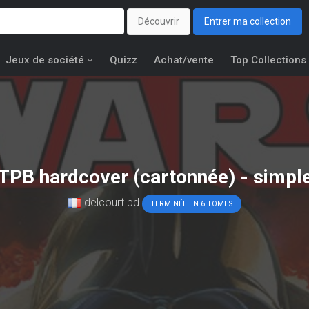
Découvrir
Entrer ma collection
Jeux de société
Quizz
Achat/vente
Top Collections
 TPB hardcover (cartonnée) - simp
delcourt bd
TERMINÉE EN 6 TOMES