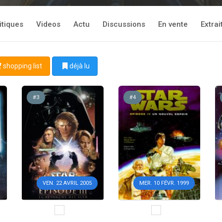
itiques
Videos
Actu
Discussions
En vente
Extrai
shopping list
déjà lu
#3
#4
VEN. 22 AVRIL 2005
MER. 10 FÉVR. 1999