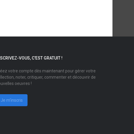
NSCRIVEZ-VOUS, C'EST GRATUIT !
éez votre compte dès maintenant pour gérer votre
llection, noter, critiquer, commenter et découvrir de
uvelles oeuvres !
Je m'inscris