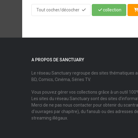
Tout cocher/décocher
collection
A PROPOS DE SANCTUARY
Le réseau Sanctuary regroupe des sites thématiques 
BD, Comics, Cinéma, Séries TV.
Vous pouvez gérer vos collections grâce à un outil 100%
Les sites du réseau Sanctuary sont des sites d'informati
Merci de ne pas nous contacter pour obtenir du scantr
d'ouvrages par chapitre), du fansub ou des adresses de
streaming illégaux.