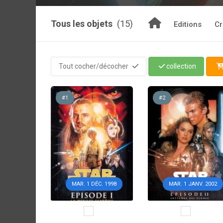
Tous les objets
(15)
Editions
Cr
Tout cocher/décocher
collection
#1
#2
MAR. 1 DÉC. 1998
MAR. 1 JANV. 2002