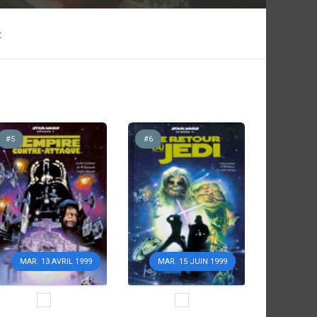
t
#5
#6
MAR. 13 AVRIL 1999
MAR. 15 JUIN 1999