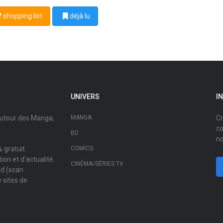
shopping list
déjà lu
UNIVERS
I
autour des Manga,
MANGA
Cr
co
BD
no
 gratuit.
COMICS
on et d'actualité.
CINÉMA/SÉRIES TV
ad (scan
 sites de