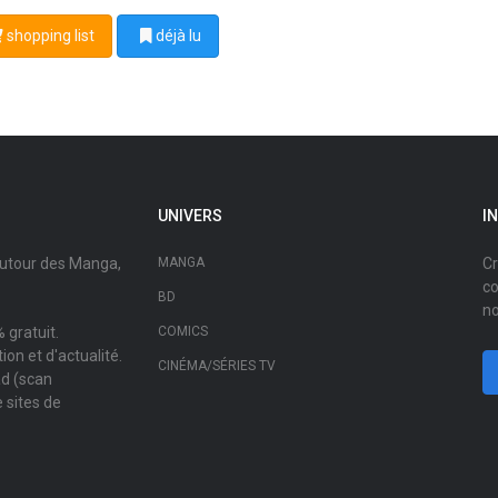
shopping list
déjà lu
UNIVERS
I
autour des Manga,
MANGA
Cr
co
BD
no
 gratuit.
COMICS
on et d'actualité.
CINÉMA/SÉRIES TV
ad (scan
 sites de