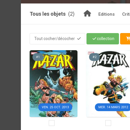
Tous les objets
(2)
Editions
Cri
Tout cocher/décocher
collection
#1
#2
VEN. 25 OCT. 2013
MER. 14 MARS 2012