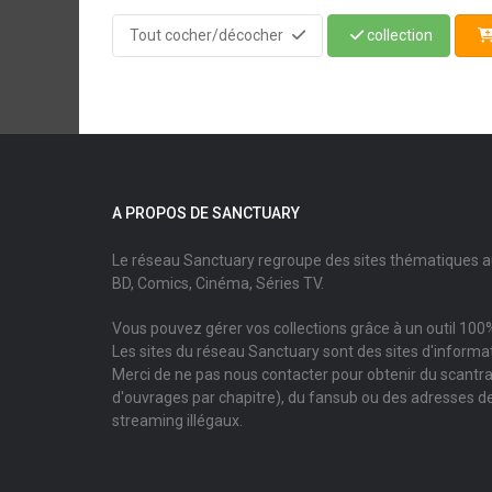
Tout cocher/décocher
collection
A PROPOS DE SANCTUARY
Le réseau Sanctuary regroupe des sites thématiques 
BD, Comics, Cinéma, Séries TV.
Vous pouvez gérer vos collections grâce à un outil 100%
Les sites du réseau Sanctuary sont des sites d'informati
Merci de ne pas nous contacter pour obtenir du scantr
d'ouvrages par chapitre), du fansub ou des adresses de
streaming illégaux.