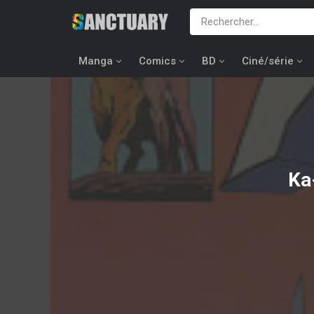
Manga
Comics
BD
Ciné/série
Ka