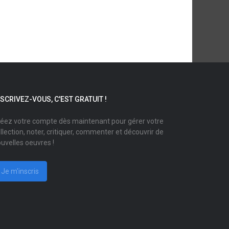
NSCRIVEZ-VOUS, C'EST GRATUIT !
éez votre compte dès maintenant pour gérer votre
llection, noter, critiquer, commenter et découvrir de
uvelles oeuvres !
Je m'inscris