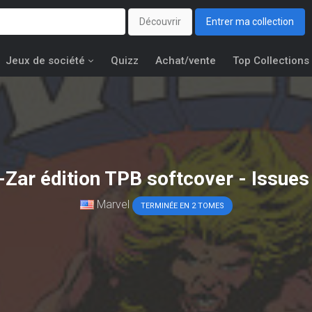
Découvrir
Entrer ma collection
Jeux de société
Quizz
Achat/vente
Top Collections
-Zar édition TPB softcover - Issues
Marvel
TERMINÉE EN 2 TOMES