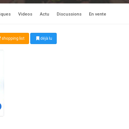
tiques
Videos
Actu
Discussions
En vente
shopping list
déjà lu