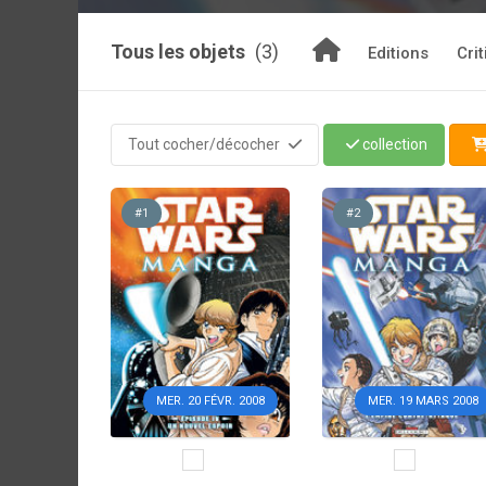
Tous les objets
(3)
Editions
Cri
Tout cocher/décocher
collection
#1
#2
MER. 20 FÉVR. 2008
MER. 19 MARS 2008