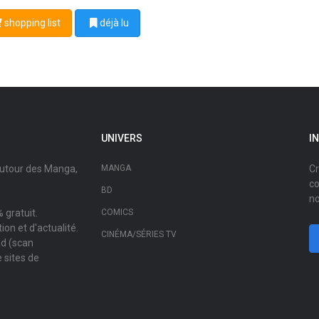
shopping list
déjà lu
UNIVERS
I
autour des Manga,
MANGA
Cr
co
BD
no
 gratuit.
COMICS
on et d'actualité.
CINÉMA/SÉRIES TV
ad (scan
 sites de