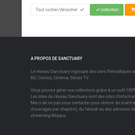
Tout cocher/décocher
collection
A PROPOS DE SANCTUARY
Le réseau Sanctuary regroupe des sites thématiques 
BD, Comics, Cinéma, Séries TV.
Vous pouvez gérer vos collections grâce à un outil 100%
Les sites du réseau Sanctuary sont des sites d'informati
Merci de ne pas nous contacter pour obtenir du scantr
d'ouvrages par chapitre), du fansub ou des adresses de
streaming illégaux.