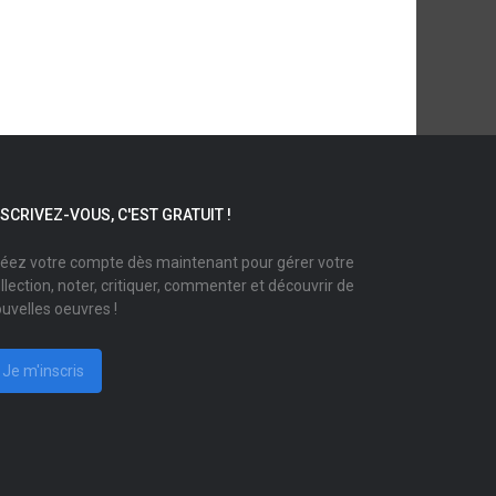
NSCRIVEZ-VOUS, C'EST GRATUIT !
éez votre compte dès maintenant pour gérer votre
llection, noter, critiquer, commenter et découvrir de
uvelles oeuvres !
Je m'inscris