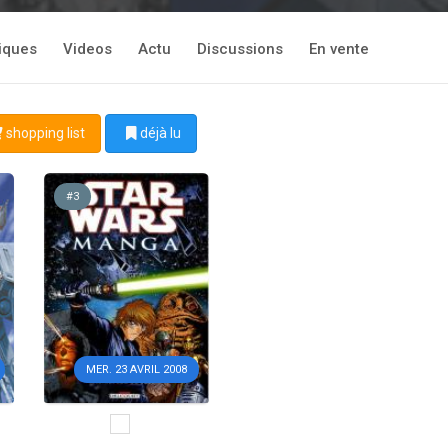
tiques
Videos
Actu
Discussions
En vente
shopping list
déjà lu
#3
MER. 23 AVRIL 2008