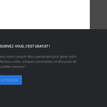
NSCRIVEZ-VOUS, C'EST GRATUIT !
éez votre compte dès maintenant pour gérer votre
llection, noter, critiquer, commenter et découvrir de
uvelles oeuvres !
Je m'inscris