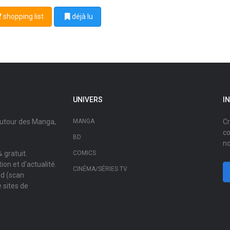
shopping list
déjà lu
UNIVERS
I
autour des Manga,
MANGA
Cr
co
BD
no
 gratuit.
COMICS
on et d'actualité.
CINÉMA/SÉRIES TV
ad (scan
 sites de