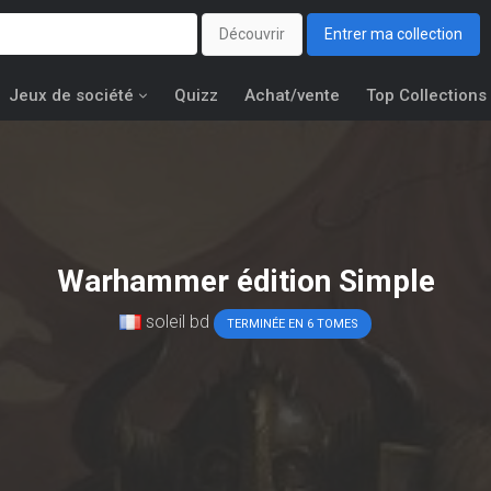
Découvrir
Entrer ma collection
Jeux de société
Quizz
Achat/vente
Top Collections
Warhammer édition Simple
soleil bd
TERMINÉE EN 6 TOMES