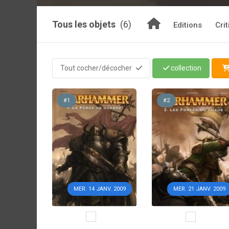
Tous les objets
(6)
Editions
Cri
Tout cocher/décocher
collection
#1
#2
MER. 14 JANV. 2009
MER. 21 JANV. 2009