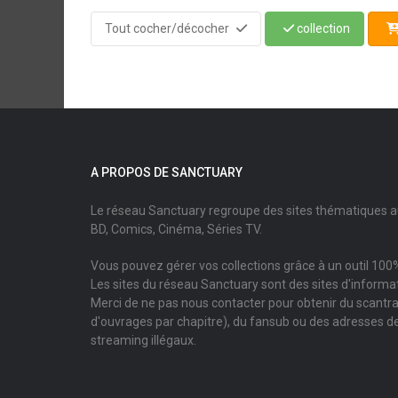
Tout cocher/décocher
collection
A PROPOS DE SANCTUARY
Le réseau Sanctuary regroupe des sites thématiques 
BD, Comics, Cinéma, Séries TV.
Vous pouvez gérer vos collections grâce à un outil 100%
Les sites du réseau Sanctuary sont des sites d'informati
Merci de ne pas nous contacter pour obtenir du scantr
d'ouvrages par chapitre), du fansub ou des adresses de
streaming illégaux.