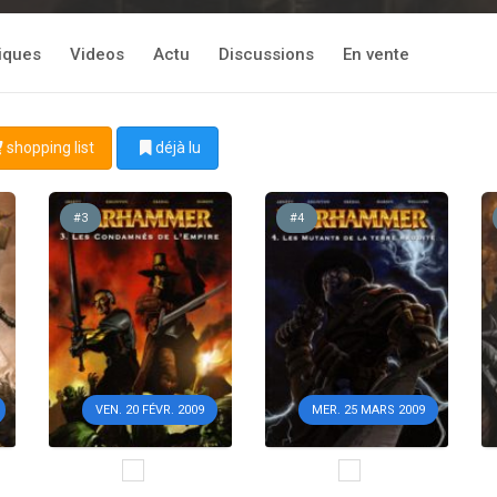
tiques
Videos
Actu
Discussions
En vente
shopping list
déjà lu
#3
#4
VEN. 20 FÉVR. 2009
MER. 25 MARS 2009