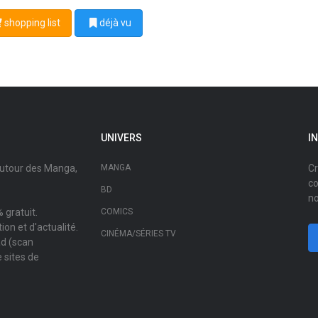
shopping list
déjà vu
UNIVERS
I
autour des Manga,
MANGA
Cr
co
BD
no
 gratuit.
COMICS
on et d'actualité.
CINÉMA/SÉRIES TV
ad (scan
 sites de