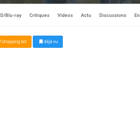
D/Blu-ray
Critiques
Videos
Actu
Discussions
En
shopping list
déjà vu