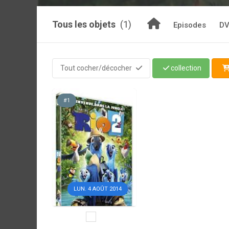
Tous les objets
(1)
Episodes
DV
Tout cocher/décocher
collection
#1
LUN. 4 AOÛT 2014