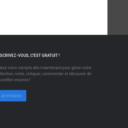
NSCRIVEZ-VOUS, C'EST GRATUIT !
éez votre compte dès maintenant pour gérer votre
llection, noter, critiquer, commenter et découvrir de
uvelles oeuvres !
Je m'inscris