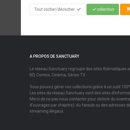
Tout cocher/décocher
collection
A PROPOS DE SANCTUARY
Le réseau Sanctuary regroupe des sites thématiques 
BD, Comics, Cinéma, Séries TV.
Vous pouvez gérer vos collections grâce à un outil 100%
Les sites du réseau Sanctuary sont des sites d'informati
Merci de ne pas nous contacter pour obtenir du scantr
d'ouvrages par chapitre), du fansub ou des adresses de
streaming illégaux.