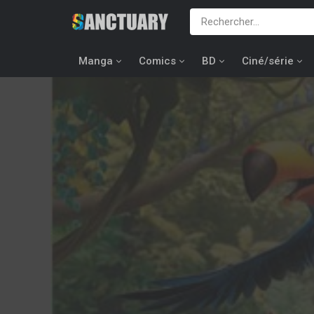
Manga
Comics
BD
Ciné/série