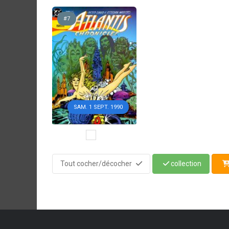
#7
SAM. 1 SEPT. 1990
Tout cocher/décocher
collection