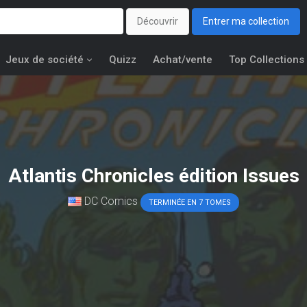
Découvrir
Entrer ma collection
Jeux de société
Quizz
Achat/vente
Top Collections
Atlantis Chronicles édition Issues
DC Comics
TERMINÉE EN 7 TOMES