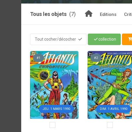
Tous les objets
(7)
Editions
Cri
Tout cocher/décocher
collection
#1
#2
JEU. 1 MARS 1990
DIM. 1 AVRIL 1990