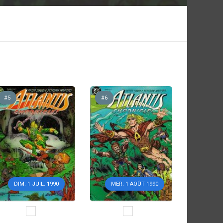
#5
#6
DIM. 1 JUIL. 1990
MER. 1 AOÛT 1990