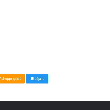
shopping list
déjà lu