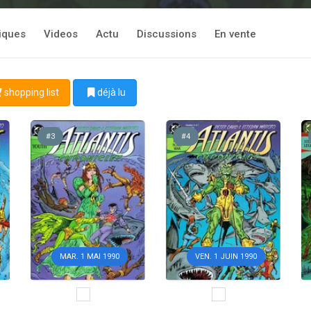
tiques
Videos
Actu
Discussions
En vente
shopping list
déjà lu
#3
#4
MAR. 1 MAI 1990
VEN. 1 JUIN 1990