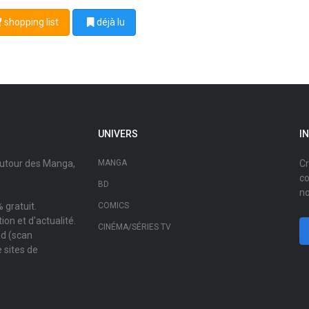
shopping list
déjà lu
UNIVERS
I
autour des Manga,
MANGA
Cr
co
BD
no
 gratuit.
COMICS
on et d'actualité.
CINÉMA/SÉRIES TV
ad (scan
 sites de