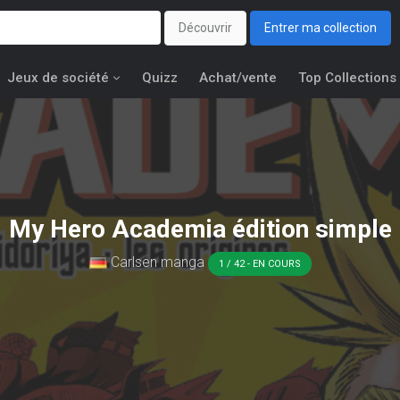
Découvrir
Entrer ma collection
Jeux de société
Quizz
Achat/vente
Top Collections
My Hero Academia édition simple
Carlsen manga
1 / 42 - EN COURS