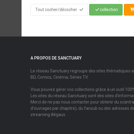
Tout cocher/décocher
collection
A PROPOS DE SANCTUARY
Le réseau Sanctuary regroupe des sites thématiques 
BD, Comics, Cinéma, Séries TV.
Vous pouvez gérer vos collections grâce à un outil 100%
Les sites du réseau Sanctuary sont des sites d'informati
Merci de ne pas nous contacter pour obtenir du scantr
d'ouvrages par chapitre), du fansub ou des adresses de
streaming illégaux.