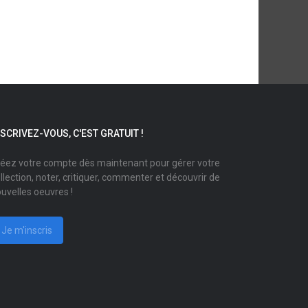
NSCRIVEZ-VOUS, C'EST GRATUIT !
éez votre compte dès maintenant pour gérer votre
llection, noter, critiquer, commenter et découvrir de
uvelles oeuvres !
Je m'inscris