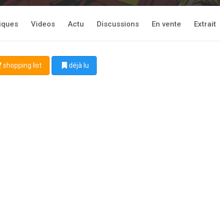
tiques
Videos
Actu
Discussions
En vente
Extrait
shopping list
déjà lu