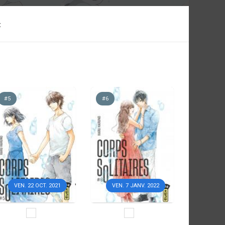
t
#5
#6
VEN. 22 OCT. 2021
VEN. 7 JANV. 2022