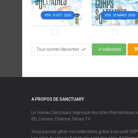
VEN. 3 OCT. 2025
VEN. 20 MARS 2026
Tout cocher/décocher
collection
A PROPOS DE SANCTUARY
Le réseau Sanctuary regroupe des sites thématiques 
BD, Comics, Cinéma, Séries TV.
Vous pouvez gérer vos collections grâce à un outil 100%