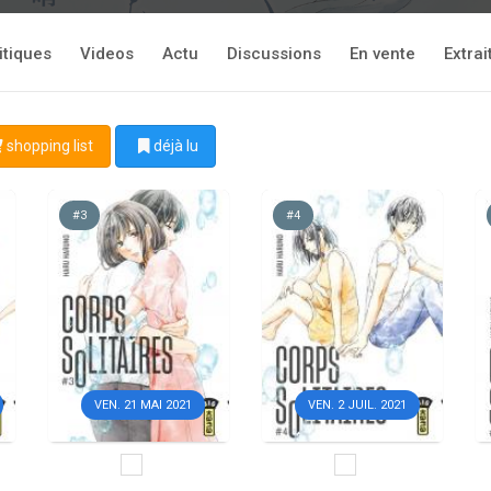
itiques
Videos
Actu
Discussions
En vente
Extrai
shopping list
déjà lu
#3
#4
VEN. 21 MAI 2021
VEN. 2 JUIL. 2021