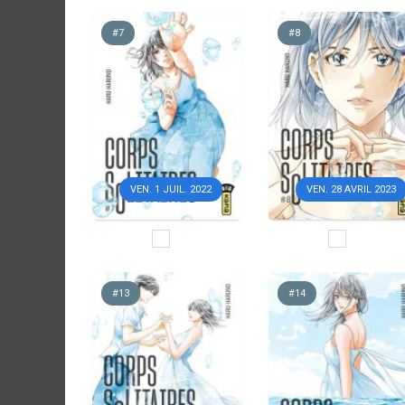
#7
#8
VEN. 1 JUIL. 2022
VEN. 28 AVRIL 2023
#13
#14