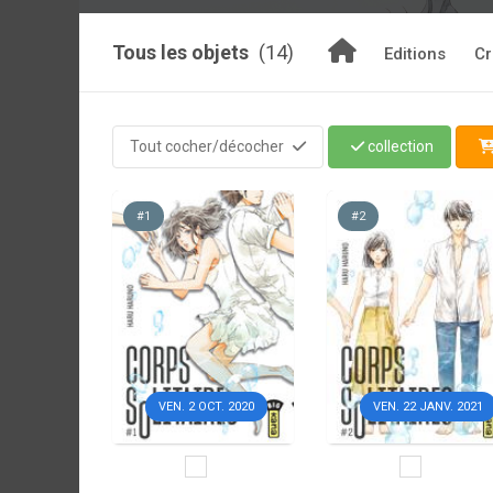
Tous les objets
(14)
Editions
Cr
Tout cocher/décocher
collection
#1
#2
VEN. 2 OCT. 2020
VEN. 22 JANV. 2021