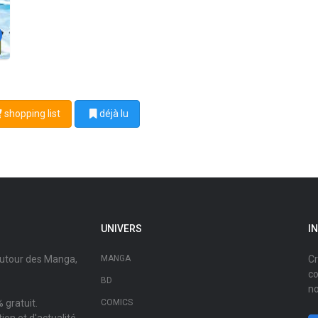
shopping list
déjà lu
UNIVERS
I
autour des Manga,
MANGA
Cr
co
BD
no
 gratuit.
COMICS