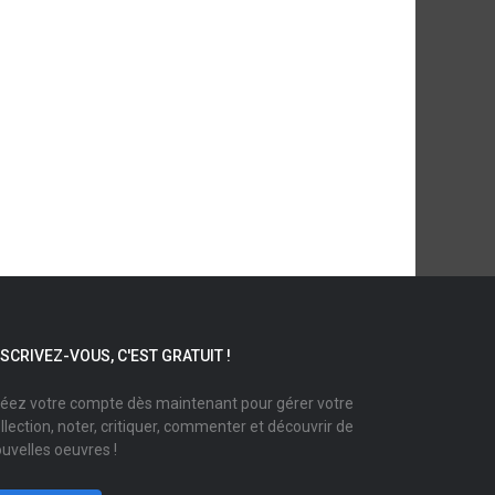
NSCRIVEZ-VOUS, C'EST GRATUIT !
éez votre compte dès maintenant pour gérer votre
llection, noter, critiquer, commenter et découvrir de
uvelles oeuvres !