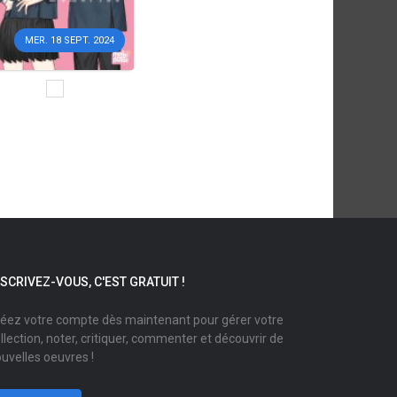
MER. 18 SEPT. 2024
NSCRIVEZ-VOUS, C'EST GRATUIT !
éez votre compte dès maintenant pour gérer votre
llection, noter, critiquer, commenter et découvrir de
uvelles oeuvres !