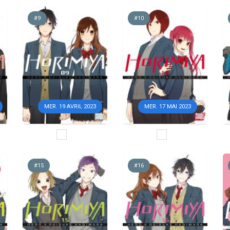
#9
#10
MER. 19 AVRIL 2023
MER. 17 MAI 2023
#15
#16