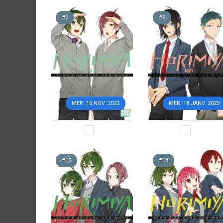
#7
#8
MER. 16 NOV. 2022
MER. 18 JANV. 2023
#13
#14