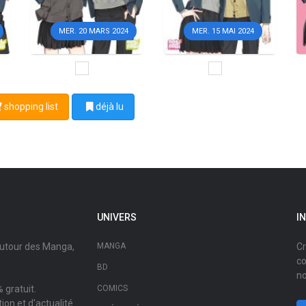
MER. 20 MARS 2024
MER. 15 MAI 2024
shopping list
déjà lu
UNIVERS
I
autour des Manga,
MANGA
Cr
co
BD
no
 gratuit.
COMICS
on et d'actualité.