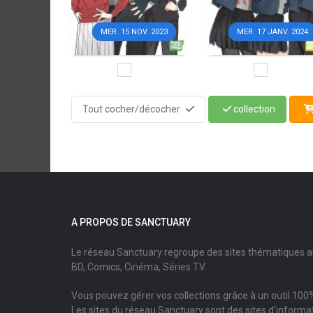
MER. 15 NOV. 2023
MER. 17 JANV. 2024
Tout cocher/décocher
collection
A PROPOS DE SANCTUARY
Le réseau Sanctuary regroupe des sites thématiques 
BD, Comics, Cinéma, Séries TV.
Vous pouvez gérer vos collections grâce à un outil 100%
Les sites du réseau Sanctuary sont des sites d'informati