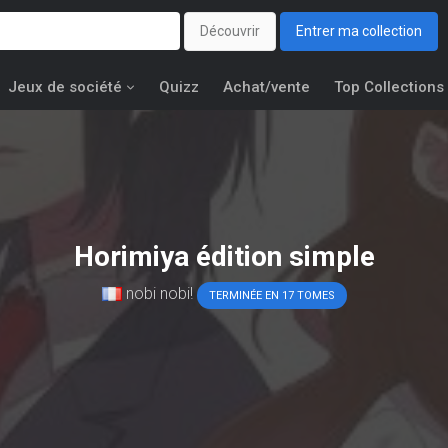
Découvrir
Entrer ma collection
Jeux de société
Quizz
Achat/vente
Top Collections
Horimiya édition simple
nobi nobi!
TERMINÉE EN 17 TOMES