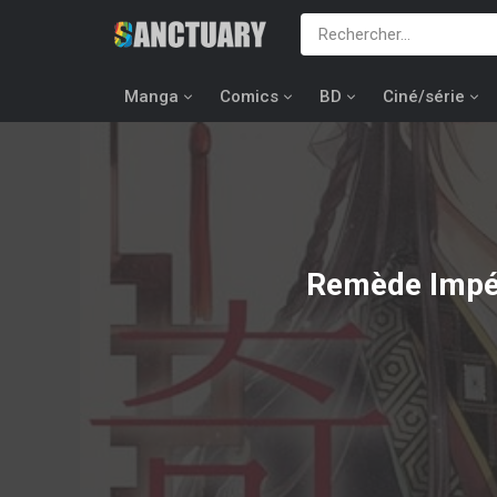
Manga
Comics
BD
Ciné/série
Remède Impéri