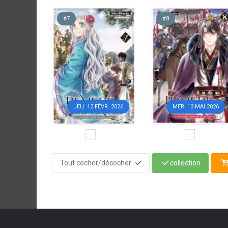
#7
#8
JEU. 12 FÉVR. 2026
MER. 13 MAI 2026
Tout cocher/décocher
collection