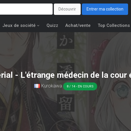
Découvrir
Entrer ma collection
Jeux de société
Quizz
Achat/vente
Top Collections
al - L'étrange médecin de la cour 
Kurokawa
8 / 14 - EN COURS