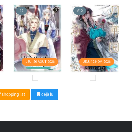
#9
#10
JEU. 20 AOÛT 2026
JEU. 12 NOV. 2026
shopping list
déjà lu