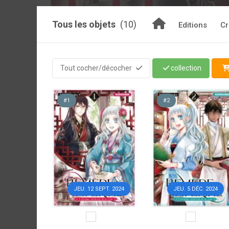
Tous les objets
(10)
Editions
Cr
Tout cocher/décocher
collection
#1
#2
JEU. 12 SEPT. 2024
JEU. 5 DÉC. 2024