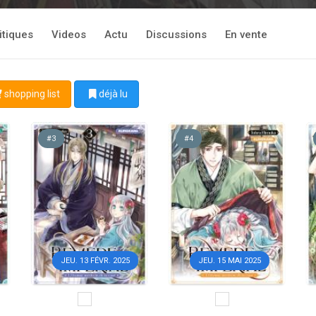
itiques
Videos
Actu
Discussions
En vente
shopping list
déjà lu
#3
#4
JEU. 13 FÉVR. 2025
JEU. 15 MAI 2025