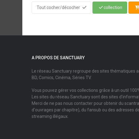
Tout cocher/décocher
collection
A PROPOS DE SANCTUARY
Le réseau Sanctuary regroupe des sites thématiques 
BD, Comics, Cinéma, Séries TV.
Vous pouvez gérer vos collections grâce à un outil 100%
Les sites du réseau Sanctuary sont des sites d'informati
Merci de ne pas nous contacter pour obtenir du scantr
d'ouvrages par chapitre), du fansub ou des adresses de
streaming illégaux.