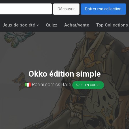
Découvrir
Entrer ma collection
Jeux de société
Quizz
Achat/vente
Top Collections
Okko édition simple
Panini comics Italie
5 / 5 - EN COURS