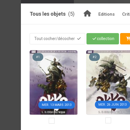
Tous les objets
(5)
Editions
Cri
Tout cocher/décocher
collection
#1
#2
MER. 26 JUIN 2013
MER. 13 MARS 2013