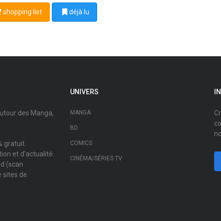
shopping list
déjà lu
UNIVERS
I
autour des Manga,
MANGA
Cr
co
BD
no
 gratuit.
COMICS
on et d'actualité.
CINÉMA/SÉRIES TV
ad (scan
 sites de