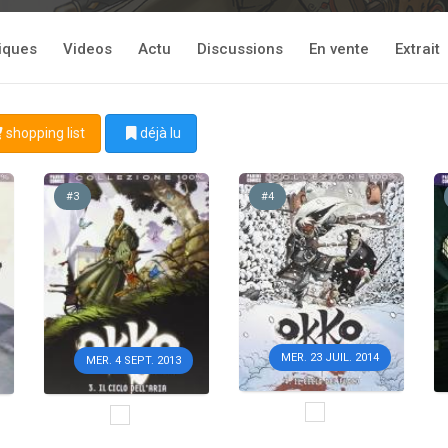
tiques
Videos
Actu
Discussions
En vente
Extrait
shopping list
déjà lu
#3
#4
MER. 23 JUIL. 2014
MER. 4 SEPT. 2013