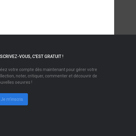
NSCRIVEZ-VOUS, C'EST GRATUIT !
éez votre compte dès maintenant pour gérer votre
llection, noter, critiquer, commenter et découvrir de
uvelles oeuvres !
Je m'inscris