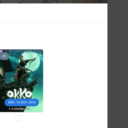
#5
MER. 16 NOV. 2016