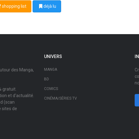
shopping list
déjà lu
UNIVERS
I
autour des Manga,
MANGA
Cr
co
BD
no
 gratuit.
COMICS
on et d'actualité.
CINÉMA/SÉRIES TV
ad (scan
 sites de