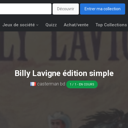
Découvrir
Entrer ma collection
Jeux de société
Quizz
Achat/vente
Top Collections
Billy Lavigne édition simple
casterman bd
1 / 1 - EN COURS