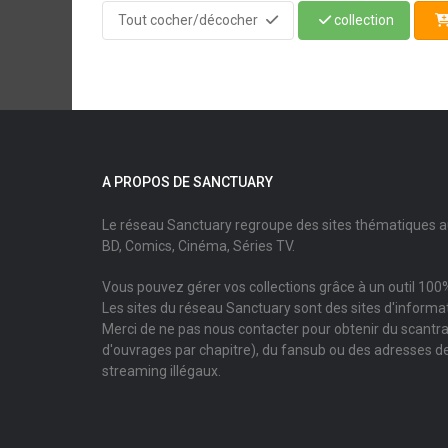
Tout cocher/décocher
collection
A PROPOS DE SANCTUARY
Le réseau Sanctuary regroupe des sites thématiques 
BD, Comics, Cinéma, Séries TV.
Vous pouvez gérer vos collections grâce à un outil 100%
Les sites du réseau Sanctuary sont des sites d'informati
Merci de ne pas nous contacter pour obtenir du scantr
d'ouvrages par chapitre), du fansub ou des adresses de
streaming illégaux.