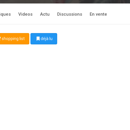
tiques
Videos
Actu
Discussions
En vente
shopping list
déjà lu