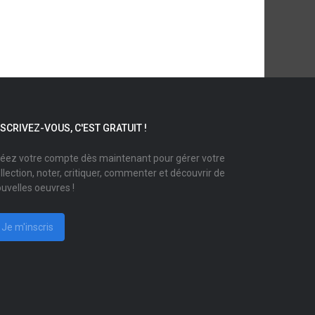
NSCRIVEZ-VOUS, C'EST GRATUIT !
éez votre compte dès maintenant pour gérer votre
llection, noter, critiquer, commenter et découvrir de
uvelles oeuvres !
Je m'inscris