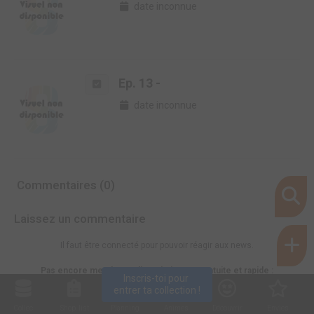
date inconnue
Ep. 13 -
date inconnue
Commentaires (0)
Laissez un commentaire
Il faut être connecté pour pouvoir réagir aux news.
Pas encore membre ? L'inscription est gratuite et rapide :
Inscris-toi pour 
entrer ta collection !
Devenir membre
Collec
Shop. list
Planning
Animes
Découvrir
Envies