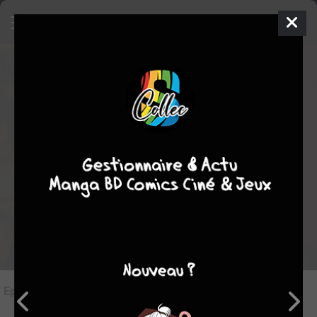
Les Maîtres de l'Horreur - Saison 1
-
★
★
★
★
★
★
★
★
★
★
Rédiger une critique
Episodes
(26)