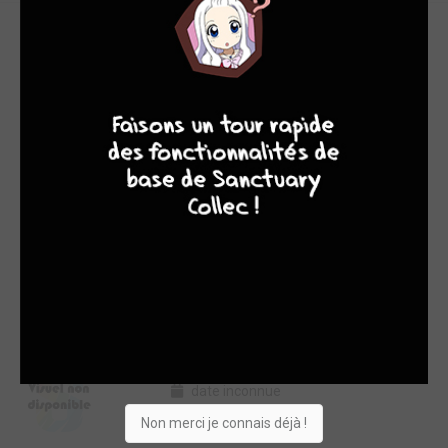
LES SAISONS
SAISON 1
(13)
9
8
9
8
SAISON 2
(13)
Saison 1 - 13 épisodes
Passer la saison en "vue"
Ajouter un épisode
Ep. 1 -
date inconnue
Ep. 2 -
date inconnue
Non merci je connais déjà !