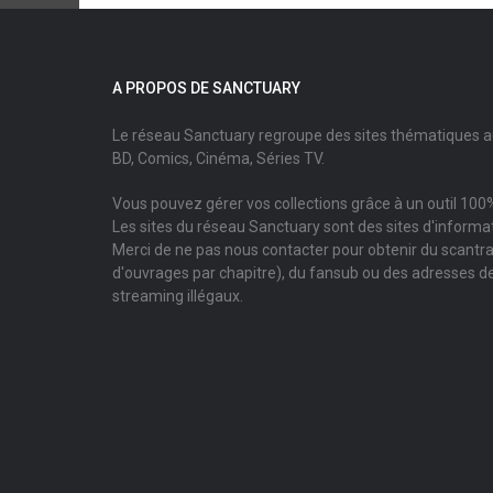
A PROPOS DE SANCTUARY
Le réseau Sanctuary regroupe des sites thématiques 
BD, Comics, Cinéma, Séries TV.
Vous pouvez gérer vos collections grâce à un outil 100%
Les sites du réseau Sanctuary sont des sites d'informati
Merci de ne pas nous contacter pour obtenir du scantr
d'ouvrages par chapitre), du fansub ou des adresses de
streaming illégaux.