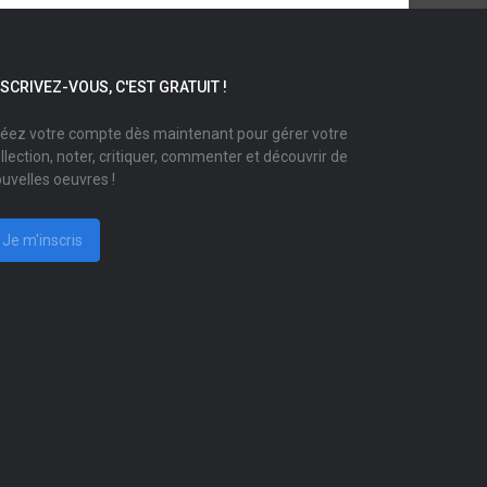
NSCRIVEZ-VOUS, C'EST GRATUIT !
éez votre compte dès maintenant pour gérer votre
llection, noter, critiquer, commenter et découvrir de
uvelles oeuvres !
Je m'inscris