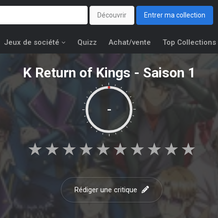
Découvrir
Entrer ma collection
Jeux de société
Quizz
Achat/vente
Top Collections
K Return of Kings - Saison 1
-
★
★
★
★
★
★
★
★
★
★
Rédiger une critique