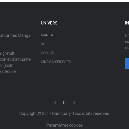
UNIVERS
I
autour des Manga,
MANGA
Cr
co
BD
no
 gratuit.
COMICS
on et d'actualité.
CINÉMA/SÉRIES TV
ad (scan
 sites de
Copyright © 2017
Sanctuary
. Tous droits réservés.
Paramètres cookies