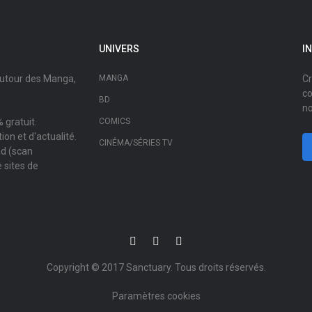
UNIVERS
I
autour des Manga,
MANGA
Cr
co
BD
no
 gratuit.
COMICS
on et d'actualité.
CINÉMA/SÉRIES TV
ad (scan
 sites de
Copyright © 2017
Sanctuary
. Tous droits réservés.
Paramètres cookies