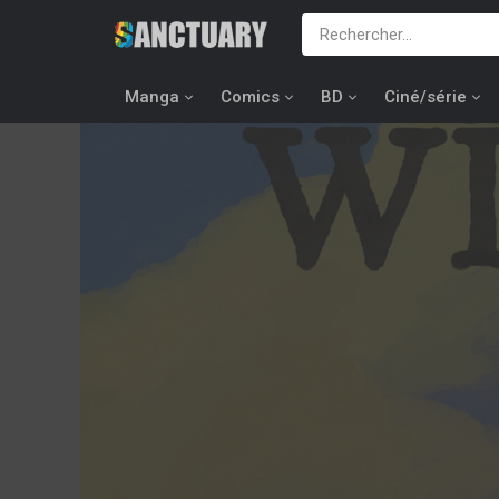
Manga
Comics
BD
Ciné/série