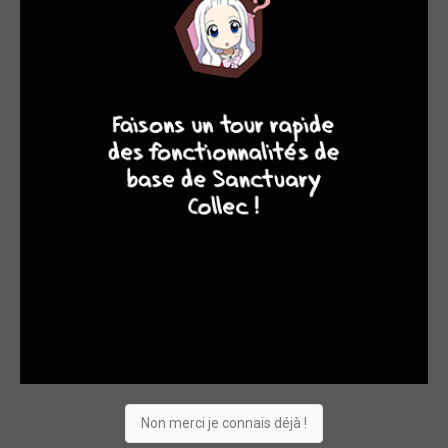
7
6
4
9
Non merci je connais déjà !