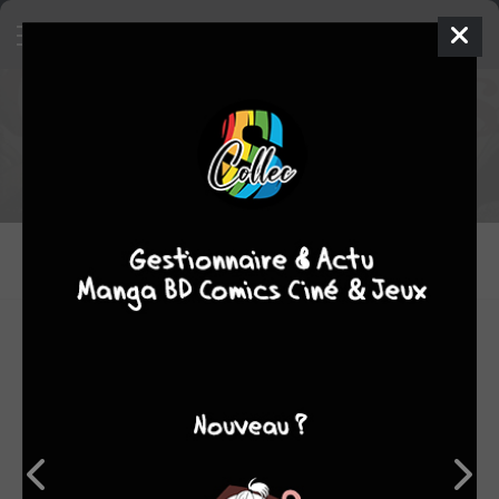
Extrait de
Grass kings
Acheter