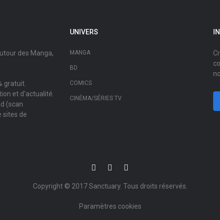
UNIVERS
I
autour des Manga,
MANGA
Cr
co
BD
no
 gratuit.
COMICS
on et d'actualité.
CINÉMA/SÉRIES TV
ad (scan
 sites de
Copyright © 2017
Sanctuary
. Tous droits réservés.
Paramètres cookies