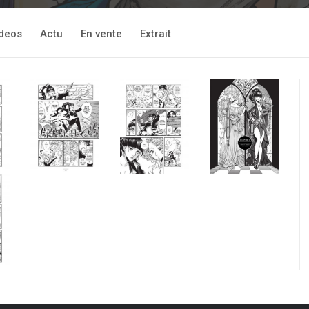
deos
Actu
En vente
Extrait