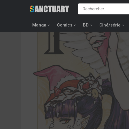
Manga
Comics
BD
Ciné/série