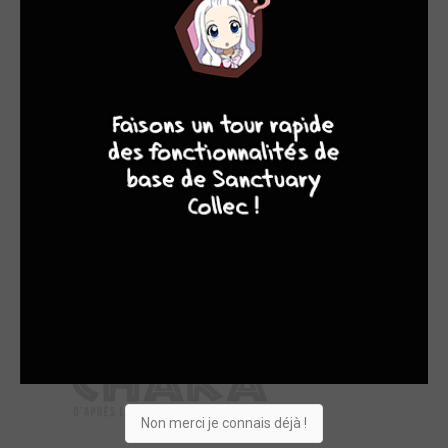
9
7
6
6
Non merci je connais déjà !