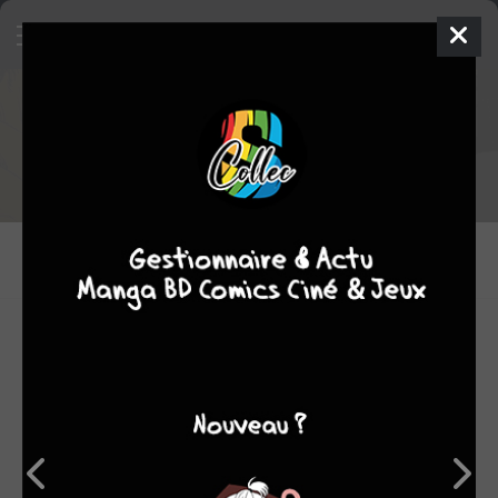
Extrait de
J'irai cracher sur vos
tombes
Acheter