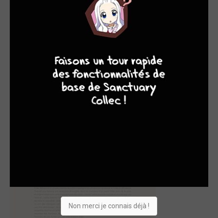
9
8
9
8
Non merci je connais déjà !