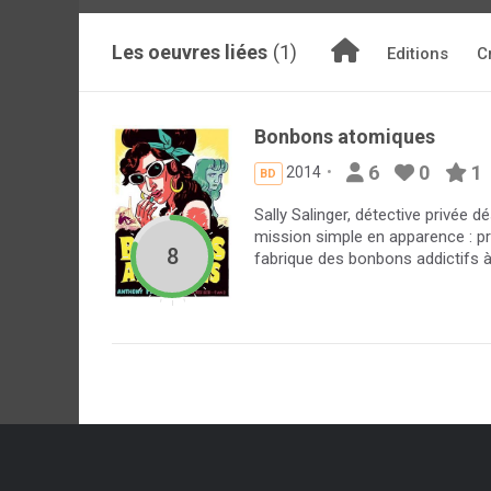
Les oeuvres liées
(1)
Editions
C
Bonbons atomiques
6
0
1
2014
BD
Sally Salinger, détective privée
mission simple en apparence : pro
8
fabrique des bonbons addictifs à T