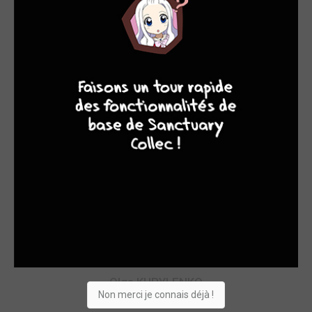
9
8
9
8
Xavier GENS
ACTEURS ET ACTRICES
Olga KURYLENKO
Non merci je connais déjà !