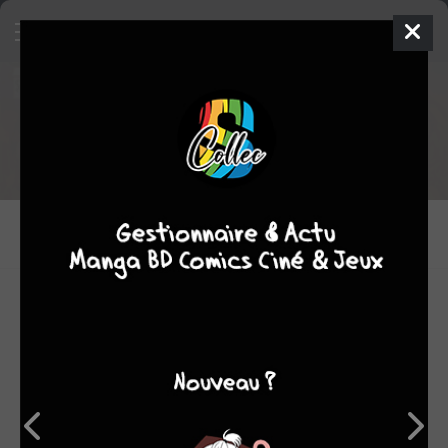
Tout le staff de Forever Evil -
A.R.G.U.S.
DESSINATEURS