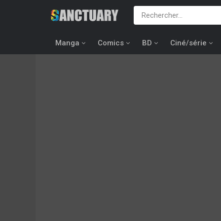
Manga
Comics
BD
Ciné/série