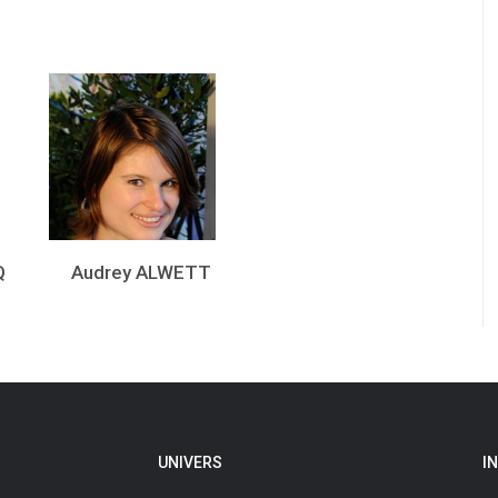
Q
Audrey ALWETT
UNIVERS
I