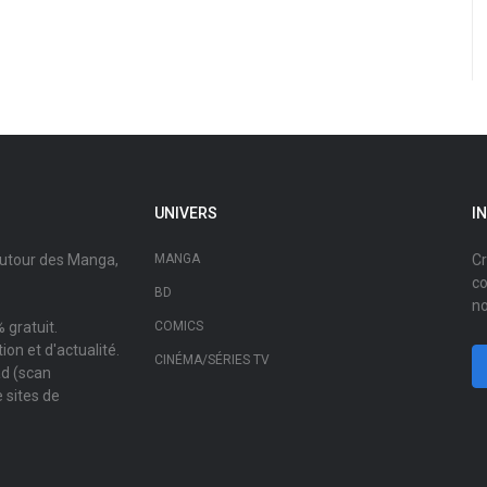
UNIVERS
I
autour des Manga,
MANGA
Cr
co
BD
no
 gratuit.
COMICS
on et d'actualité.
CINÉMA/SÉRIES TV
ad (scan
 sites de