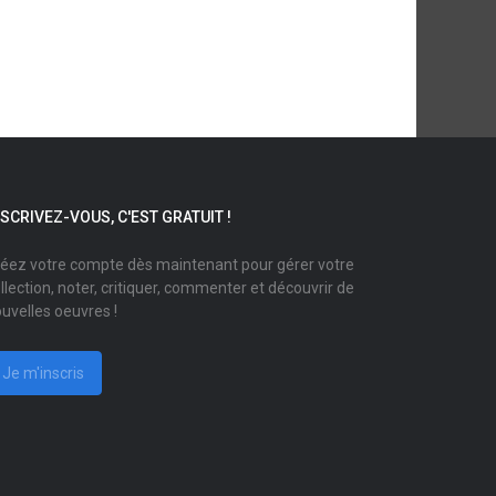
NSCRIVEZ-VOUS, C'EST GRATUIT !
éez votre compte dès maintenant pour gérer votre
llection, noter, critiquer, commenter et découvrir de
uvelles oeuvres !
Je m'inscris