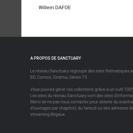
Willem DAFOE
A PROPOS DE SANCTUARY
Le réseau Sanctuary regroupe des sites thématiques 
BD, Comics, Cinéma, Séries TV.
Vous pouvez gérer vos collections grâce à un outil 100%
Les sites du réseau Sanctuary sont des sites d'informati
Merci de ne pas nous contacter pour obtenir du scantr
d'ouvrages par chapitre), du fansub ou des adresses de
streaming illégaux.