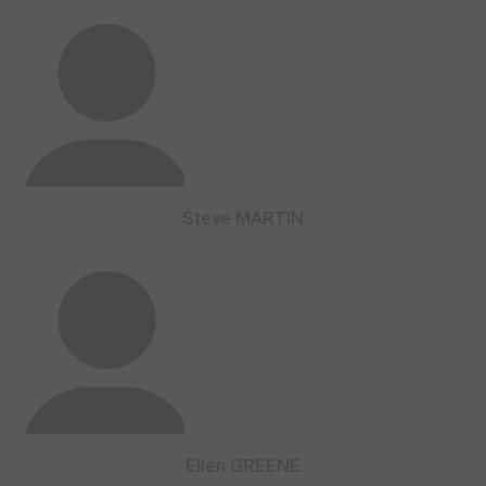
Steve MARTIN
Ellen GREENE