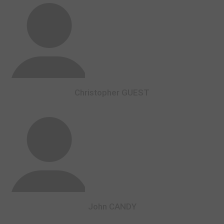
Christopher GUEST
John CANDY