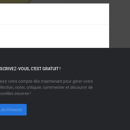
NSCRIVEZ-VOUS, C'EST GRATUIT !
éez votre compte dès maintenant pour gérer votre
llection, noter, critiquer, commenter et découvrir de
uvelles oeuvres !
Je m'inscris