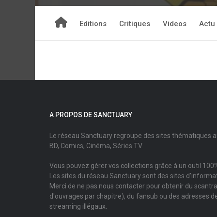
Editions
Critiques
Videos
Actu
A PROPOS DE SANCTUARY
Le réseau Sanctuary regroupe des sites thématiques 
BD, Comics, Cinéma, Séries TV.
Vous pouvez gérer vos collections grâce à un outil 100%
Les sites du réseau Sanctuary sont des sites d'informati
Merci de ne pas nous contacter pour obtenir du scantr
d'ouvrages par chapitre), du fansub ou des adresses de
streaming illégaux.