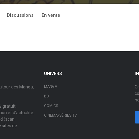
Discussions
En vente
UNIVERS
I
autour des Manga,
MANGA
Cr
co
BD
no
 gratuit.
COMICS
on et d'actualité.
CINÉMA/SÉRIES TV
ad (scan
 sites de