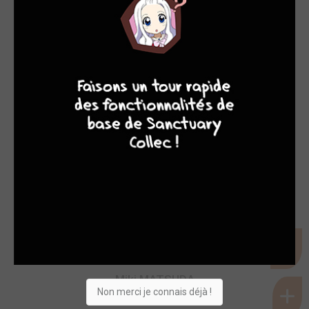
9
8
9
8
KOME
SCÉNARISTES
Miki MATSUDA
Non merci je connais déjà !