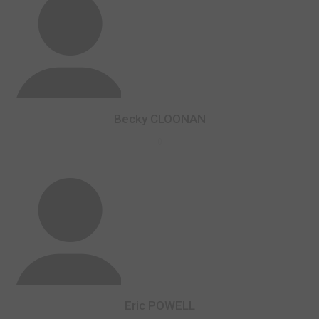
Becky CLOONAN
0
Eric POWELL