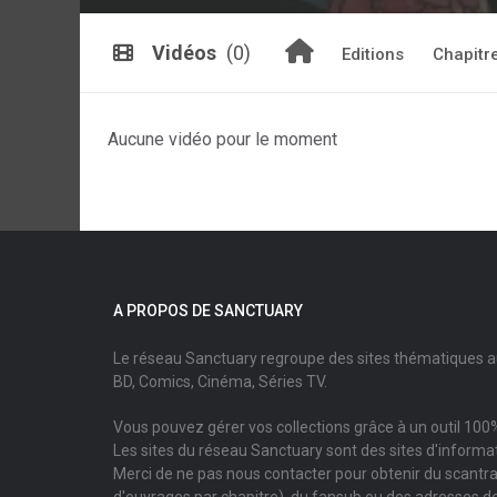
Vidéos
(0)
Editions
Chapitr
Aucune vidéo pour le moment
A PROPOS DE SANCTUARY
Le réseau Sanctuary regroupe des sites thématiques 
BD, Comics, Cinéma, Séries TV.
Vous pouvez gérer vos collections grâce à un outil 100%
Les sites du réseau Sanctuary sont des sites d'informati
Merci de ne pas nous contacter pour obtenir du scantr