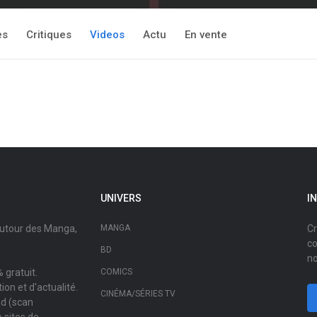
es
Critiques
Videos
Actu
En vente
UNIVERS
I
autour des Manga,
MANGA
Cr
co
BD
no
 gratuit.
COMICS
on et d'actualité.
CINÉMA/SÉRIES TV
ad (scan