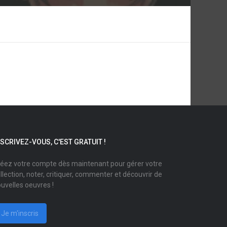
NSCRIVEZ-VOUS, C'EST GRATUIT !
éez votre compte dès maintenant pour gérer votre
llection, noter, critiquer, commenter et découvrir de
uvelles oeuvres !
Je m'inscris